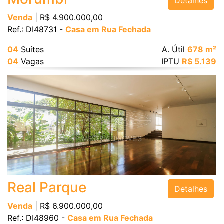
Detalhes
Venda
| R$ 4.900.000,00
Ref.: DI48731 -
Casa em Rua Fechada
04
Suítes
A. Útil
678 m²
04
Vagas
IPTU
R$ 5.139
Real Parque
Detalhes
Venda
| R$ 6.900.000,00
Ref.: DI48960 -
Casa em Rua Fechada