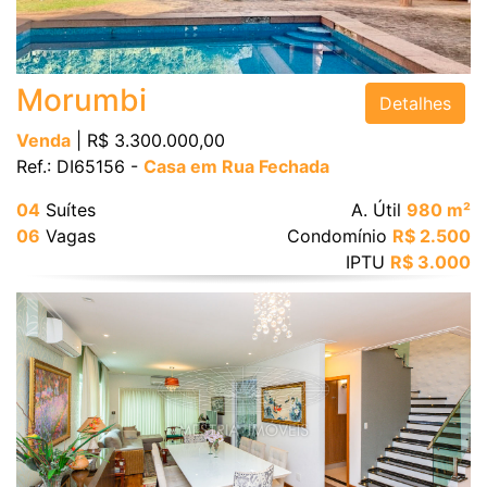
Bairro
Morumbi
Detalhes
Venda
| R$ 3.300.000,00
Ref.: DI65156 -
Casa em Rua Fechada
Valor
04
Suítes
A. Útil
980 m²
06
Vagas
Condomínio
R$ 2.500
IPTU
R$ 3.000
Dormitórios
Suítes
Vagas