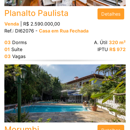
Planalto Paulista
Detalhes
Área Útil (m²)
Venda
| R$ 2.590.000,00
Ref.: DI62076 -
Casa em Rua Fechada
Área Total (m²)
03
Dorms
A. Útil
320 m²
01
Suíte
IPTU
R$ 972
03
Vagas
BUSCAR
Morumbi