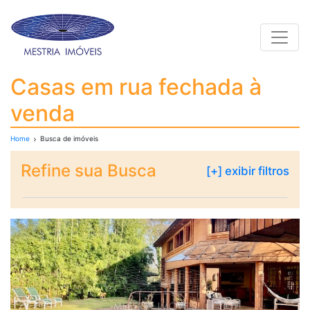
Toggle
Casas em rua fechada 
Casas em rua fechada à
venda
Home
Busca de imóveis
Refine sua Busca
[+] exibir filtros