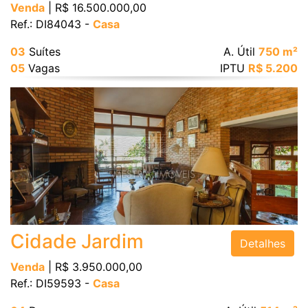
Venda
| R$ 16.500.000,00
Ref.: DI84043 -
Casa
03
Suítes
A. Útil
750 m²
05
Vagas
IPTU
R$ 5.200
Cidade Jardim
Detalhes
Venda
| R$ 3.950.000,00
Ref.: DI59593 -
Casa