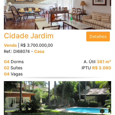
Cidade Jardim
Detalhes
Venda
| R$ 3.700.000,00
Ref.: DI68074 -
Casa
04
Dorms
A. Útil
381 m²
02
Suítes
IPTU
R$ 3.080
04
Vagas