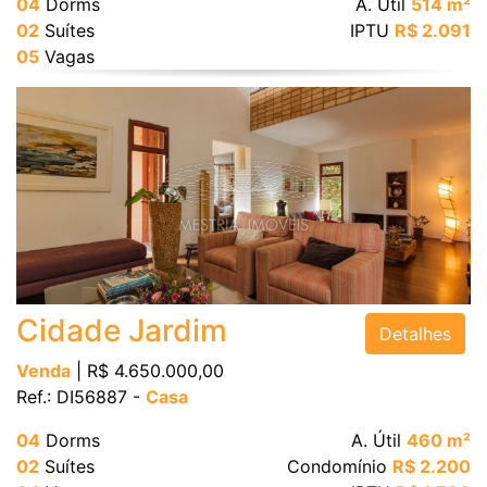
04
Dorms
A. Útil
514 m²
02
Suítes
IPTU
R$ 2.091
05
Vagas
Cidade Jardim
Detalhes
Venda
| R$ 4.650.000,00
Ref.: DI56887 -
Casa
04
Dorms
A. Útil
460 m²
02
Suítes
Condomínio
R$ 2.200