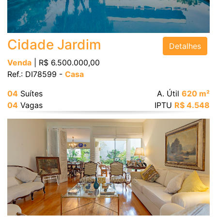
Bairro
Cidade Jardim
Detalhes
Venda
| R$ 6.500.000,00
Ref.: DI78599 -
Casa
Valor
04
Suítes
A. Útil
620 m²
04
Vagas
IPTU
R$ 4.548
Dormitórios
Suítes
Vagas