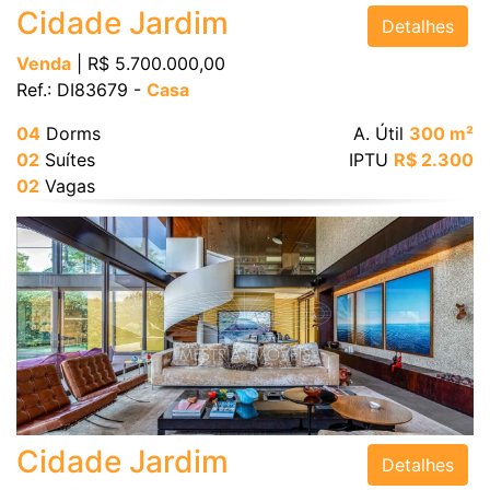
Cidade Jardim
Detalhes
Área Útil (m²)
Venda
| R$ 5.700.000,00
Ref.: DI83679 -
Casa
04
Dorms
A. Útil
300 m²
Área Total (m²)
02
Suítes
IPTU
R$ 2.300
02
Vagas
BUSCAR
Cidade Jardim
Detalhes