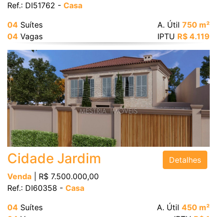
Ref.: DI51762 -
Casa
04
Suítes
A. Útil
750 m²
04
Vagas
IPTU
R$ 4.119
Cidade Jardim
Detalhes
Venda
| R$ 7.500.000,00
Ref.: DI60358 -
Casa
04
Suítes
A. Útil
450 m²