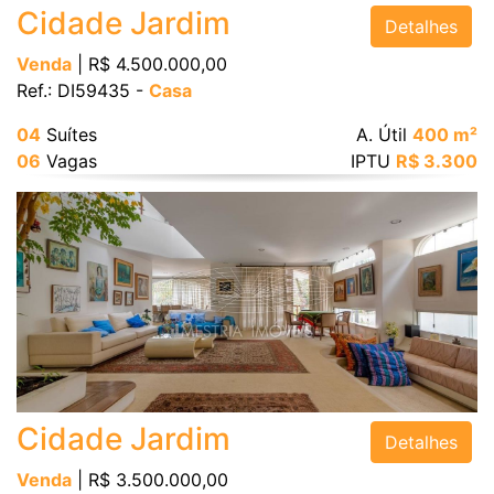
Cidade Jardim
Detalhes
Venda
| R$ 4.500.000,00
Ref.: DI59435 -
Casa
04
Suítes
A. Útil
400 m²
06
Vagas
IPTU
R$ 3.300
Cidade Jardim
Detalhes
Venda
| R$ 3.500.000,00