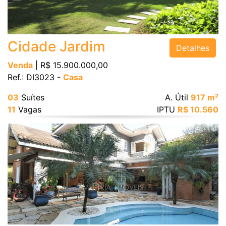
Cidade Jardim
Detalhes
Venda
| R$ 15.900.000,00
Ref.: DI3023 -
Casa
03
Suítes
A. Útil
917 m²
11
Vagas
IPTU
R$ 10.560