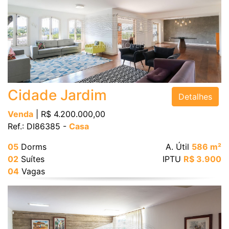
Cidade Jardim
Detalhes
Venda
| R$ 4.200.000,00
Ref.: DI86385 -
Casa
05
Dorms
A. Útil
586 m²
02
Suítes
IPTU
R$ 3.900
04
Vagas