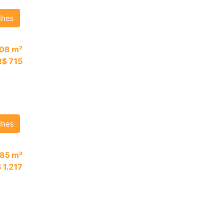
lhes
08 m²
R$ 715
lhes
85 m²
 1.217