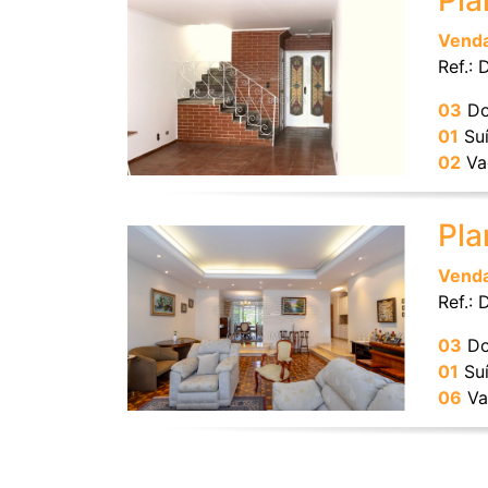
Pla
Vend
Ref.:
03
Do
01
Suí
02
Va
Pla
Vend
Ref.:
03
Do
01
Suí
06
Va