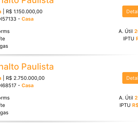
nalto Paulista
Deta
a
| R$ 1.150.000,00
 DI57133 -
Casa
rms
A. Útil
2
te
IPTU
gas
nalto Paulista
Deta
a
| R$ 2.750.000,00
 DI68517 -
Casa
rms
A. Útil
2
te
IPTU
R$
gas