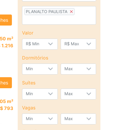
PLANALTO PAULISTA
lhes
Valor
50 m²
R$ Min
R$ Max
 1.216
Dormitórios
Min
Max
lhes
Suítes
Min
Max
05 m²
Vagas
$ 793
Min
Max