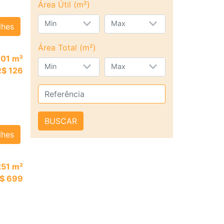
Área Útil (m²)
Min
Max
lhes
Área Total (m²)
101 m²
Min
Max
R$ 126
BUSCAR
lhes
251 m²
$ 699