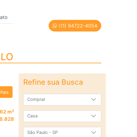
ato
(11) 94722-4054
O PAULO
ULO
Refine sua Busca
lhes
Comprar
62 m²
Casa
 6.828
São Paulo - SP