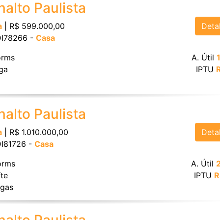
nalto Paulista
Deta
a
| R$ 599.000,00
 DI78266 -
Casa
rms
A. Útil
ga
IPTU
nalto Paulista
Deta
a
| R$ 1.010.000,00
 DI81726 -
Casa
rms
A. Útil
te
IPTU
R
gas