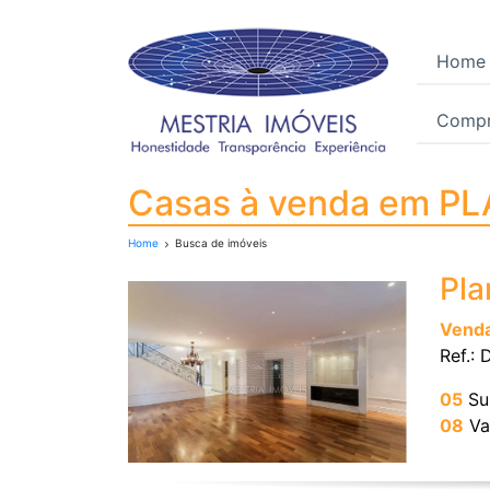
Home
Compr
Casas à venda em PL
Casas à venda em P
Home
Busca de imóveis
Pla
Vend
Ref.:
05
Su
08
Va