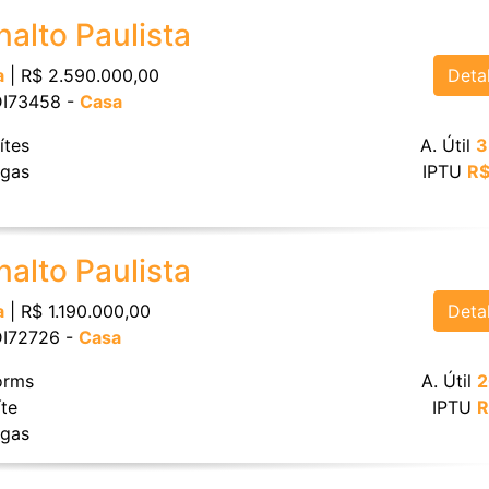
nalto Paulista
Deta
a
| R$ 2.590.000,00
 DI73458 -
Casa
ítes
A. Útil
3
gas
IPTU
R$
nalto Paulista
Deta
a
| R$ 1.190.000,00
 DI72726 -
Casa
rms
A. Útil
2
te
IPTU
R
gas