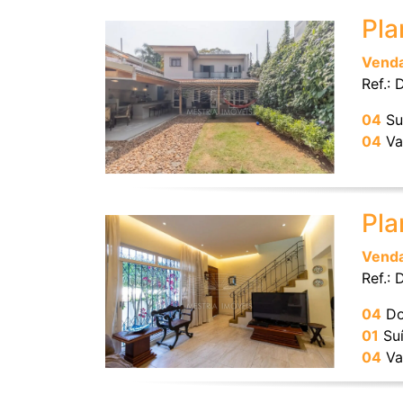
Pla
Vend
Ref.:
04
Su
04
Va
Pla
Vend
Ref.:
04
Do
01
Suí
04
Va