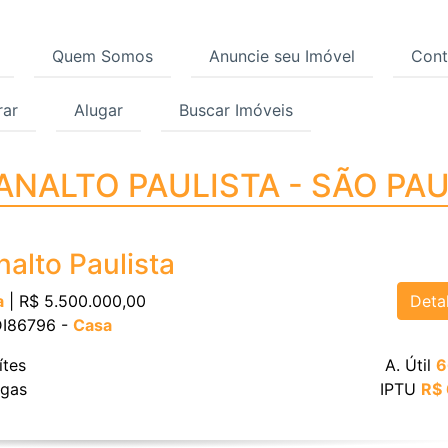
Quem Somos
Anuncie seu Imóvel
Cont
ar
Alugar
Buscar Imóveis
ANALTO PAULISTA - SÃ
LANALTO PAULISTA - SÃO PA
nalto Paulista
Deta
a
| R$ 5.500.000,00
 DI86796 -
Casa
ítes
A. Útil
6
gas
IPTU
R$