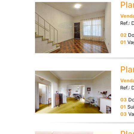
Pla
Vend
Ref.:
02
Do
01
Va
Pla
Vend
Ref.:
03
Do
01
Suí
03
Va