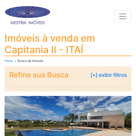
Toggle
Imóveis à venda em Capi
Imóveis à venda em
Capitania II - ITAÍ
Home
Busca de imóveis
Refine sua Busca
[+] exibir filtros