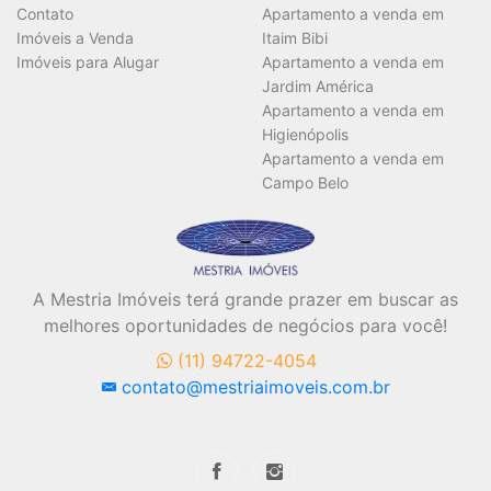
Contato
Apartamento a venda em
Imóveis a Venda
Itaim Bibi
Área Útil (m²)
Imóveis para Alugar
Apartamento a venda em
Jardim América
Apartamento a venda em
Higienópolis
Área Total (m²)
Apartamento a venda em
Campo Belo
A Mestria Imóveis terá grande prazer em buscar as
BUSCAR
melhores oportunidades de negócios para você!
(11) 94722-4054
contato@mestriaimoveis.com.br