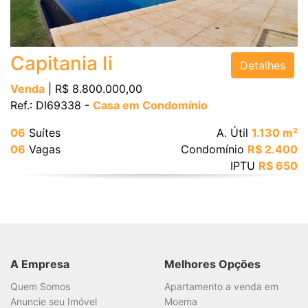
Bairro
Capitania Ii
Detalhes
Venda
| R$ 8.800.000,00
Ref.: DI69338 -
Casa em Condomínio
Valor
06
Suítes
A. Útil
1.130 m²
06
Vagas
Condomínio
R$ 2.400
IPTU
R$ 650
Dormitórios
Suítes
A Empresa
Melhores Opções
Vagas
Quem Somos
Apartamento a venda em
Anuncie seu Imóvel
Moema