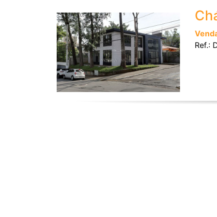
Chá
Vend
Ref.: