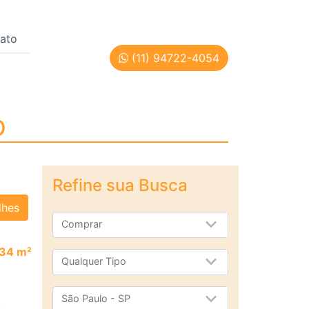
ato
(11) 94722-4054
PAULO
O
Refine sua Busca
lhes
Comprar
34 m²
Qualquer Tipo
São Paulo - SP