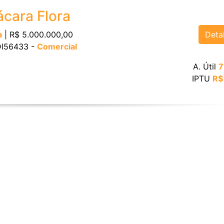
cara Flora
Deta
a
| R$ 5.000.000,00
 DI56433 -
Comercial
A. Útil
7
IPTU
R$