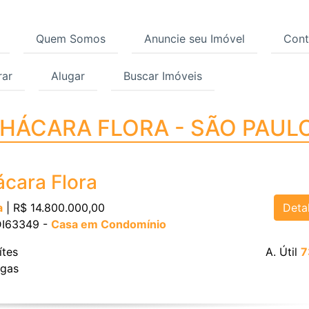
Quem Somos
Anuncie seu Imóvel
Cont
ar
Alugar
Buscar Imóveis
CHÁCARA FLORA - SÃO 
 CHÁCARA FLORA - SÃO PAUL
cara Flora
Deta
a
| R$ 14.800.000,00
 DI63349 -
Casa em Condomínio
ítes
A. Útil
7
gas