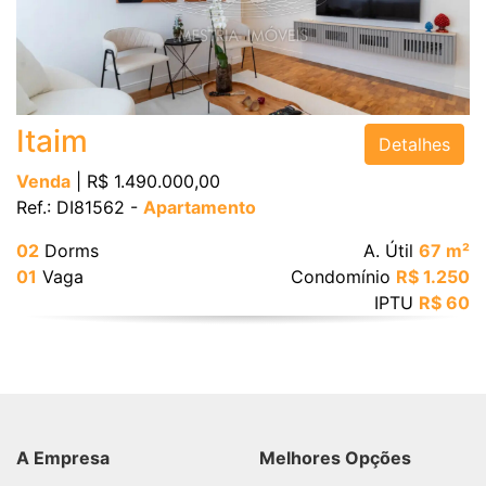
Bairro
Itaim
Detalhes
Venda
| R$ 1.490.000,00
Ref.: DI81562 -
Apartamento
Valor
02
Dorms
A. Útil
67 m²
01
Vaga
Condomínio
R$ 1.250
IPTU
R$ 60
Dormitórios
Suítes
A Empresa
Melhores Opções