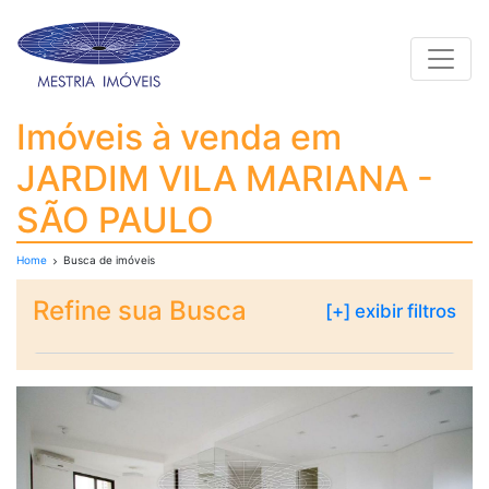
Toggle
Imóveis à venda em J
Imóveis à venda em
JARDIM VILA MARIANA -
SÃO PAULO
Home
Busca de imóveis
Refine sua Busca
[+] exibir filtros