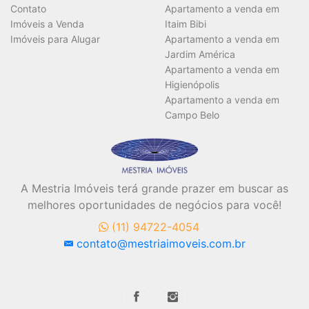
Contato
Apartamento a venda em
Imóveis a Venda
Itaim Bibi
Área Útil (m²)
Imóveis para Alugar
Apartamento a venda em
Jardim América
Apartamento a venda em
Higienópolis
Área Total (m²)
Apartamento a venda em
Campo Belo
A Mestria Imóveis terá grande prazer em buscar as
BUSCAR
melhores oportunidades de negócios para você!
(11) 94722-4054
contato@mestriaimoveis.com.br