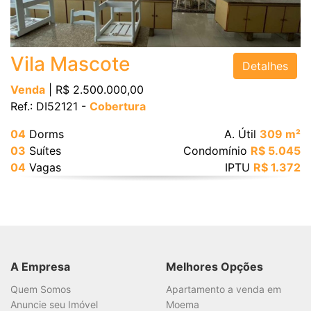
Bairro
Vila Mascote
Detalhes
Venda
| R$ 2.500.000,00
Ref.: DI52121 -
Cobertura
Valor
04
Dorms
A. Útil
309 m²
03
Suítes
Condomínio
R$ 5.045
04
Vagas
IPTU
R$ 1.372
Dormitórios
Suítes
A Empresa
Melhores Opções
Vagas
Quem Somos
Apartamento a venda em
Anuncie seu Imóvel
Moema