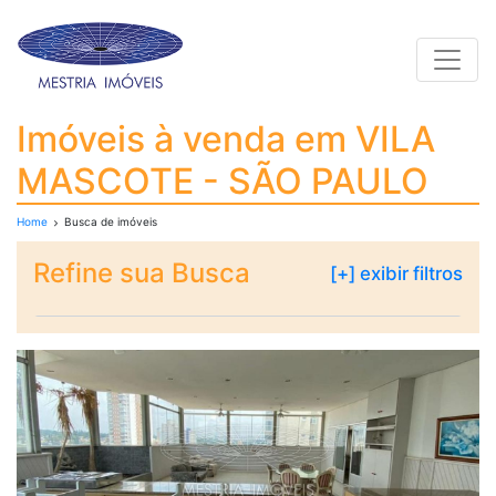
Toggle
Imóveis à venda em V
Imóveis à venda em VILA
MASCOTE - SÃO PAULO
Home
Busca de imóveis
Refine sua Busca
[+] exibir filtros