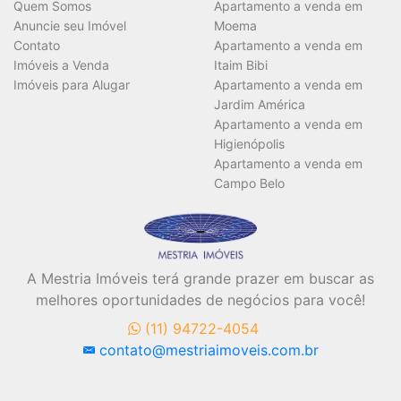
Vagas
Quem Somos
Apartamento a venda em
Anuncie seu Imóvel
Moema
Contato
Apartamento a venda em
Imóveis a Venda
Itaim Bibi
Área Útil (m²)
Imóveis para Alugar
Apartamento a venda em
Jardim América
Apartamento a venda em
Higienópolis
Área Total (m²)
Apartamento a venda em
Campo Belo
A Mestria Imóveis terá grande prazer em buscar as
BUSCAR
melhores oportunidades de negócios para você!
(11) 94722-4054
contato@mestriaimoveis.com.br