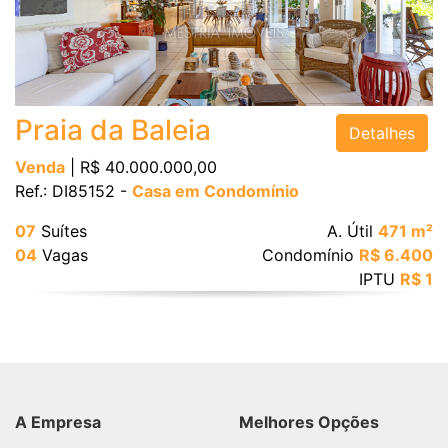
Bairro
Praia da Baleia
Detalhes
Venda
| R$ 40.000.000,00
Ref.: DI85152 -
Casa em Condomínio
Valor
07
Suítes
A. Útil
471 m²
04
Vagas
Condomínio
R$ 6.400
IPTU
R$ 1
Dormitórios
Suítes
A Empresa
Melhores Opções