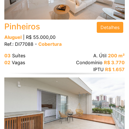
Bairro
Pinheiros
Detalhes
Aluguel
| R$ 55.000,00
Ref.: DI77088 -
Cobertura
Valor
03
Suítes
A. Útil
200 m²
02
Vagas
Condomínio
R$ 3.770
IPTU
R$ 1.657
Dormitórios
Suítes
Vagas