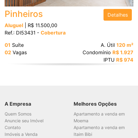
Pinheiros
Detalhes
Área Útil (m²)
Aluguel
| R$ 11.500,00
Ref.: DI53431 -
Cobertura
Área Total (m²)
01
Suíte
A. Útil
120 m²
02
Vagas
Condomínio
R$ 1.927
IPTU
R$ 974
BUSCAR
A Empresa
Melhores Opções
Quem Somos
Apartamento a venda em
Anuncie seu Imóvel
Moema
Contato
Apartamento a venda em
Imóveis a Venda
Itaim Bibi