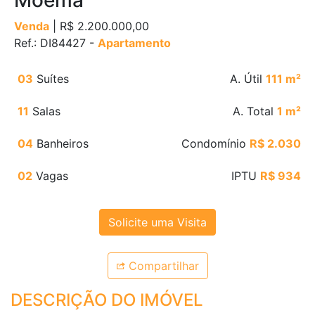
Moema
Venda
| R$ 2.200.000,00
Ref.: DI84427 -
Apartamento
03
Suítes
A. Útil
111 m²
11
Salas
A. Total
1 m²
04
Banheiros
Condomínio
R$ 2.030
02
Vagas
IPTU
R$ 934
Solicite uma Visita
Compartilhar
DESCRIÇÃO DO IMÓVEL