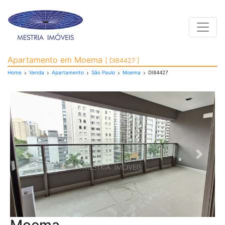
Toggle
Apartamento para Vend
Apartamento em Moema
[ DI84427 ]
Home
Venda
Apartamento
São Paulo
Moema
DI84427
Previous
Next