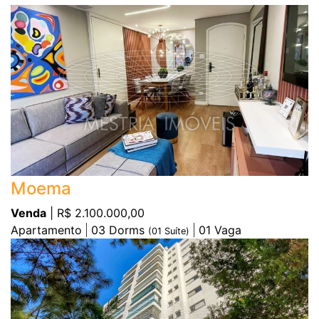
Moema
Venda
| R$ 2.100.000,00
Apartamento
03
Dorms
01
Vaga
(
01
Suíte)