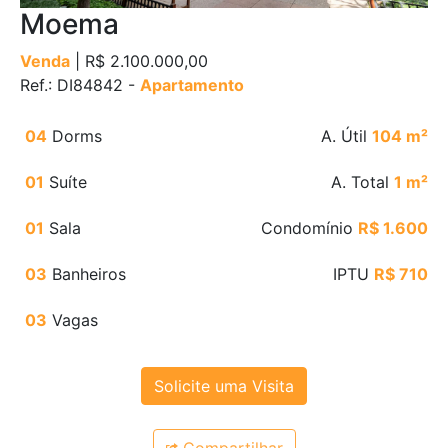
Moema
Venda
| R$ 2.100.000,00
Ref.: DI84842 -
Apartamento
04
Dorms
A. Útil
104 m²
01
Suíte
A. Total
1 m²
01
Sala
Condomínio
R$ 1.600
03
Banheiros
IPTU
R$ 710
03
Vagas
Solicite uma Visita