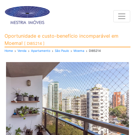
Toggle
Apartamento para Vend
Oportunidade e custo-benefício incomparável em
Moema!
[ DI85214 ]
Home
Venda
Apartamento
São Paulo
Moema
DI85214
Previous
Next