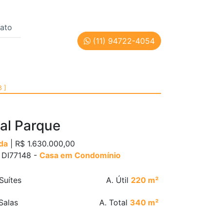
ato
(11) 94722-4054
 São Paulo | Cód: DI77
8 ]
al Parque
da
| R$ 1.630.000,00
: DI77148 -
Casa em Condomínio
Suítes
A. Útil
220 m²
Salas
A. Total
340 m²