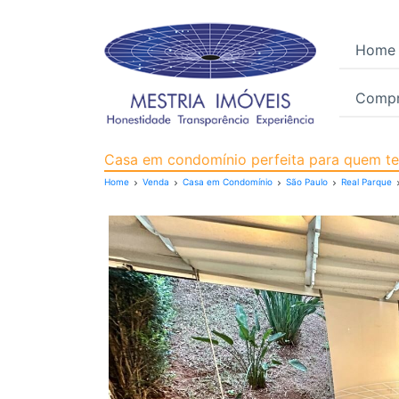
Home
Compr
Casa em Condomínio pa
Casa em condomínio perfeita para quem tem
Home
Venda
Casa em Condomínio
São Paulo
Real Parque