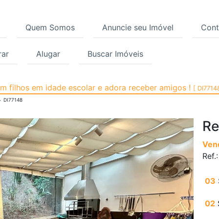
Quem Somos
Anuncie seu Imóvel
Cont
ar
Alugar
Buscar Imóveis
ra Venda, Real Parque,
 filhos em idade escolar e adora receber amigos !
[ DI7714
DI77148
Re
Ven
Ref.
03
02