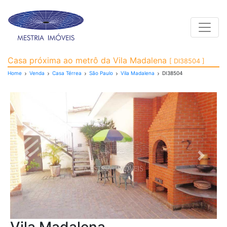
Toggle
Casa Térrea para Venda
Casa próxima ao metrô da Vila Madalena
[ DI38504 ]
Home
Venda
Casa Térrea
São Paulo
Vila Madalena
DI38504
Previous
Next