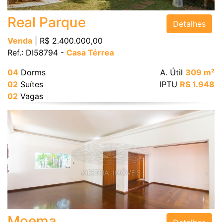
Real Parque
Detalhes
Área Útil (m²)
Venda
| R$ 2.400.000,00
Ref.: DI58794 -
Casa Térrea
Área Total (m²)
04
Dorms
A. Útil
309 m²
02
Suítes
IPTU
R$ 1.948
02
Vagas
BUSCAR
Moema