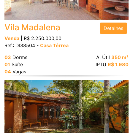
Bairro
Vila Madalena
Detalhes
Venda
| R$ 2.250.000,00
Ref.: DI38504 -
Casa Térrea
Valor
03
Dorms
A. Útil
350 m²
01
Suíte
IPTU
R$ 1.980
04
Vagas
Dormitórios
Suítes
Vagas