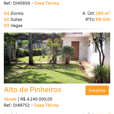
Ref.: DI45659 -
Casa Térrea
04
Dorms
A. Útil
280 m²
02
Suítes
IPTU
R$ 550
03
Vagas
Alto de Pinheiros
Detalhes
Venda
| R$ 4.240.000,00
Ref.: DI48752 -
Casa Térrea