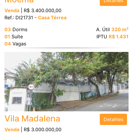
Detalhes
Venda
| R$ 3.400.000,00
Ref.: DI21731 -
Casa Térrea
03
Dorms
A. Útil
320 m²
01
Suíte
IPTU
R$ 1.431
04
Vagas
Vila Madalena
Detalhes
Venda
| R$ 3.000.000,00