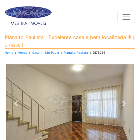
Toggle
Casa para Venda, Plana
Planalto Paulista | Excelente casa e bem localizada !!!
[
DI78266 ]
Home
Venda
Casa
São Paulo
Planalto Paulista
DI78266
Previous
Next