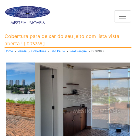
Toggle
Cobertura para Venda, 
Cobertura para deixar do seu jeito com lista vista
aberta !
[ DI76388 ]
Home
Venda
Cobertura
São Paulo
Real Parque
DI76388
Previous
Next