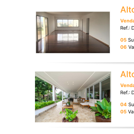
Alt
Vend
Ref.: 
05
Su
06
Va
Alt
Vend
Ref.: 
04
Su
05
Va