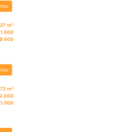
lhes
27 m²
 1.600
$ 900
lhes
72 m²
 2.600
 1.000