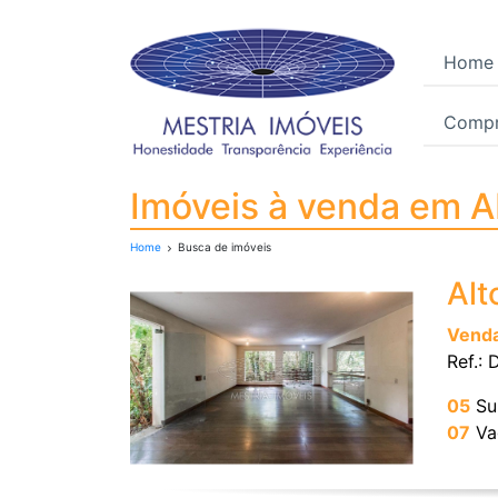
Home
Compr
Imóveis à venda em A
Imóveis à venda em 
Home
Busca de imóveis
Alt
Vend
Ref.:
05
Su
07
Va