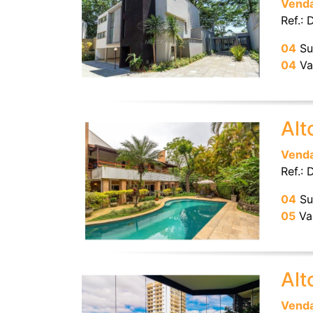
Vend
Ref.:
04
Su
04
Va
Alt
Vend
Ref.:
04
Su
05
Va
Alt
Vend