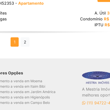
 DI52353 -
Apartamento
ítes
A. Útil
3
gas
Condomínio
R$
IPTU
R$
1
2
ores Opções
amento a venda em Moema
mento a venda em Itaim Bibi
A Mestria Imóv
mento a venda em Jardim América
melhores opor
mento a venda em Higienópolis
mento a venda em Campo Belo
(11) 94722