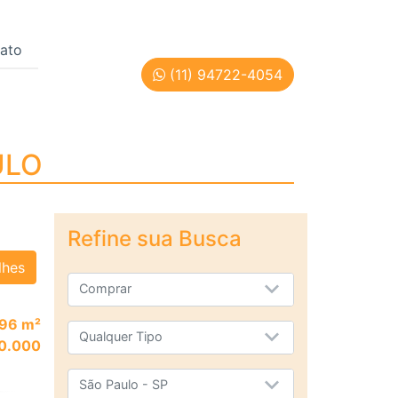
ato
(11) 94722-4054
ÃO PAULO
ULO
Refine sua Busca
lhes
Comprar
296 m²
Qualquer Tipo
10.000
São Paulo - SP