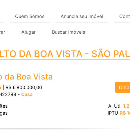
Quem Somos
Anuncie seu Imóvel
Cont
ar
Alugar
Buscar Imóveis
LTO DA BOA VISTA - S
ALTO DA BOA VISTA - SÃO PA
o da Boa Vista
Deta
a
| R$ 6.800.000,00
 DI22789 -
Casa
ítes
A. Útil
1.
gas
IPTU
R$ 