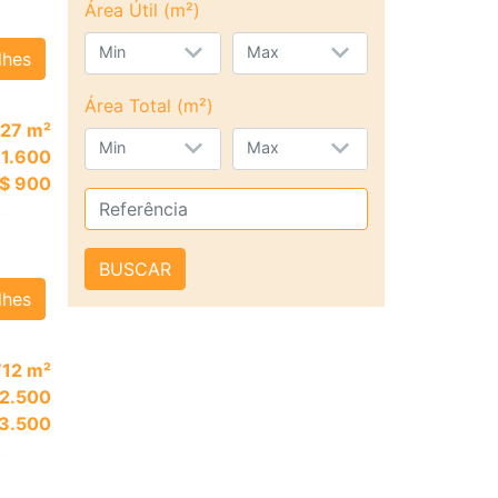
Área Útil (m²)
Min
Max
lhes
Área Total (m²)
27 m²
Min
Max
 1.600
$ 900
BUSCAR
lhes
712 m²
 2.500
 3.500