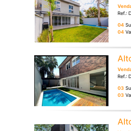
Vend
Ref.:
04
Su
04
Va
Alt
Vend
Ref.:
03
Su
03
Va
Alt