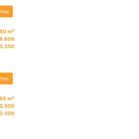
lhes
50 m²
8.800
 3.350
lhes
86 m²
 2.500
 3.500