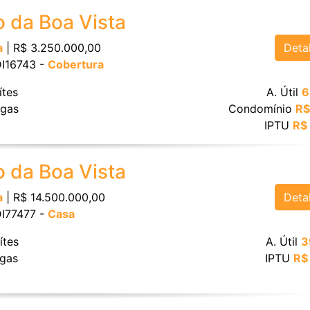
o da Boa Vista
Deta
a
| R$ 3.250.000,00
DI16743 -
Cobertura
ítes
A. Útil
6
gas
Condomínio
R$
IPTU
R$
o da Boa Vista
Deta
a
| R$ 14.500.000,00
DI77477 -
Casa
ítes
A. Útil
3
gas
IPTU
R$