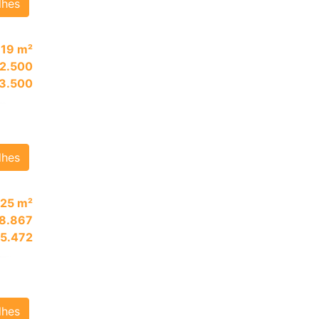
lhes
719 m²
 2.500
 3.500
lhes
25 m²
 8.867
 5.472
lhes