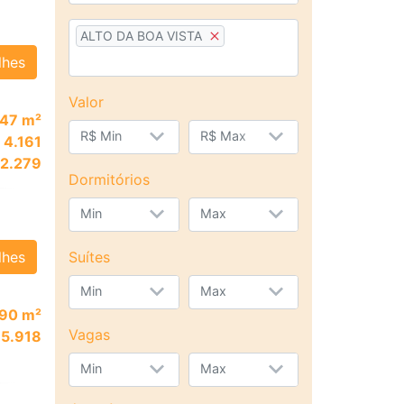
ALTO DA BOA VISTA
lhes
Valor
47 m²
R$ Min
R$ Max
 4.161
 2.279
Dormitórios
Min
Max
lhes
Suítes
Min
Max
90 m²
Vagas
 5.918
Min
Max